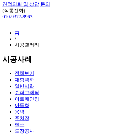
견적의뢰 및 상담
문의
(직통전화)
010-9377-8963
홈
/
시공갤러리
시공사례
전체보기
대형벽화
일반벽화
슈퍼그래픽
아트페인팅
아동화
옹벽
주차장
헨스
도장공사