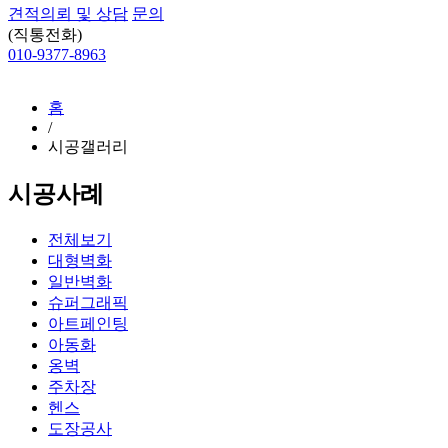
견적의뢰 및 상담
문의
(직통전화)
010-9377-8963
홈
/
시공갤러리
시공사례
전체보기
대형벽화
일반벽화
슈퍼그래픽
아트페인팅
아동화
옹벽
주차장
헨스
도장공사