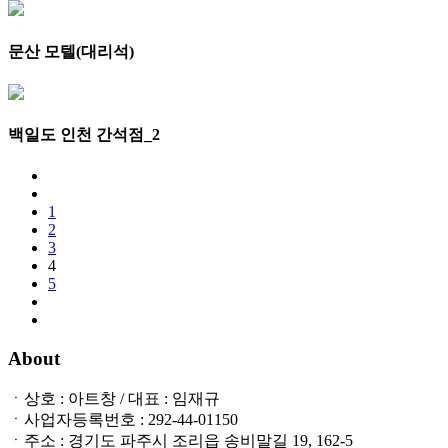
문산 모텔(대리석)
백일도 인천 간석점_2
1
2
3
4
5
About
ㆍ상호 : 아트창 / 대표 : 임재규
ㆍ사업자등록번호 : 292-44-01150
ㆍ주소 : 경기도 파주시 조리읍 송비말길 19, 162-5