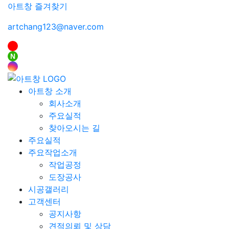
아트창 즐겨찾기
artchang123@naver.com
N
아트창 소개
회사소개
주요실적
찾아오시는 길
주요실적
주요작업소개
작업공정
도장공사
시공갤러리
고객센터
공지사항
견적의뢰 및 상담