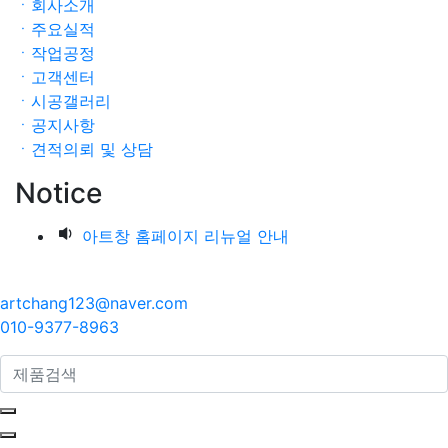
ㆍ회사소개
ㆍ주요실적
ㆍ작업공정
ㆍ고객센터
ㆍ시공갤러리
ㆍ공지사항
ㆍ견적의뢰 및 상담
Notice
아트창 홈페이지 리뉴얼 안내
artchang123@naver.com
010-9377-8963
search here