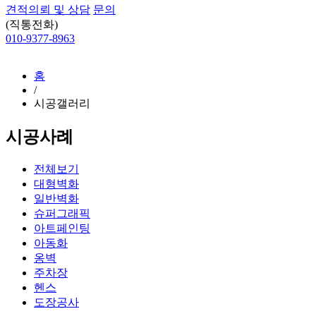
견적의뢰 및 상담
문의
(직통전화)
010-9377-8963
홈
/
시공갤러리
시공사례
전체보기
대형벽화
일반벽화
슈퍼그래픽
아트페인팅
아동화
옹벽
주차장
헨스
도장공사