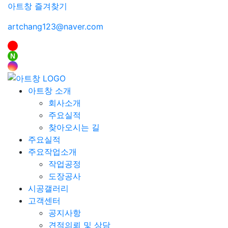
아트창 즐겨찾기
artchang123@naver.com
N
아트창 소개
회사소개
주요실적
찾아오시는 길
주요실적
주요작업소개
작업공정
도장공사
시공갤러리
고객센터
공지사항
견적의뢰 및 상담