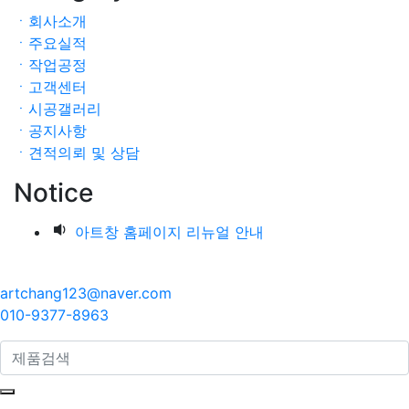
ㆍ회사소개
ㆍ주요실적
ㆍ작업공정
ㆍ고객센터
ㆍ시공갤러리
ㆍ공지사항
ㆍ견적의뢰 및 상담
Notice
아트창 홈페이지 리뉴얼 안내
artchang123@naver.com
010-9377-8963
search here