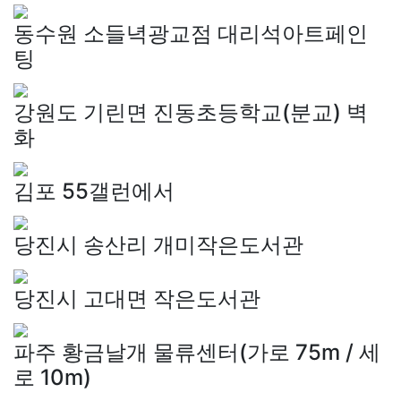
동수원 소들녁광교점 대리석아트페인
팅
강원도 기린면 진동초등학교(분교) 벽
화
김포 55갤런에서
당진시 송산리 개미작은도서관
당진시 고대면 작은도서관
파주 황금날개 물류센터(가로 75m / 세
로 10m)