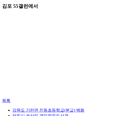
김포 55갤런에서
목록
강원도 기린면 진동초등학교(분교) 벽화
당진시 송산리 개미작은도서관