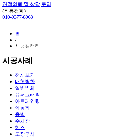
견적의뢰 및 상담
문의
(직통전화)
010-9377-8963
홈
/
시공갤러리
시공사례
전체보기
대형벽화
일반벽화
슈퍼그래픽
아트페인팅
아동화
옹벽
주차장
헨스
도장공사