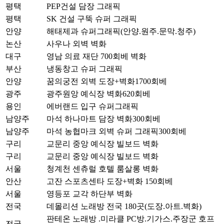
평택
PEP건설 담장 그래픽
평택
SK 건설 구뚝 슈퍼 그래픽
안양
해태제과 슈퍼그래픽(안양.원주.문막.청주)
논산
사우나 외벽 벽화
대구
영남 의료 재단 700회베 벽화
부산
냉동창고 슈퍼 그래픽
안양
꿈의궁전 외벽 도장+벽화1700회베
광주
광주원앙 예식장 벽화620회베
용인
에버랜드 입구 슈퍼그래픽
남양주
마석 하나마트 담장 벽화300회베
남양주
마석 농협마크 외벽 슈퍼 그래픽300회베
구리
교문리 중앙 예식장 빌보드 벽화
구리
교문리 중앙 예식장 빌보드 벽화
서울
청계천 센츄럴 호텔 룸살롱 벽화
안산
고잔 스포츠센타 도장+벽화 150회베
서울
영등포 교각 하단부 벽화
전국
데몰리션 노래방 전국 180곳(도장.아트.벽화)
판테온 노래방 .미라클 PC방.기가스.주장군 호프
전국