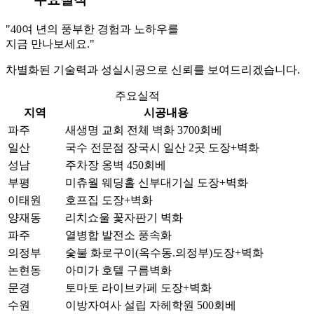
"40여 년의 풍부한 경험과 노하우를
지금 만나보세요."
차별화된 기술력과 성실시공으로 신뢰를 보여드리겠습니다.
주요실적
지역
시공내용
파주
새생명 교회 전체 벽화 3700회베
일산
국수 전문점 장국시 일산 2곳 도장+벽화
성남
주차장 옹벽 450회베
부평
미츄월 웨딩홀 신부대기실 도장+벽화
이태원
호프집 도장+벽화
양재동
리치쇼울 꽃자판기 벽화
파주
열병합 발전소 풍속화
의정부
숯불 화로구이(옥수동.의정부)도장+벽화
논현동
아미가 호텔 구름벽화
문경
토마토 라이브카페 도장+벽화
수원
이방자여사 설립 자헤학원 500회베