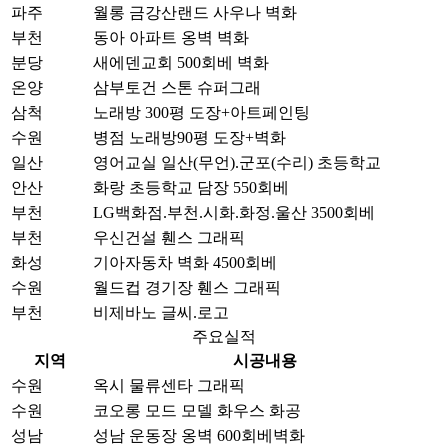
파주
월롱 금강산랜드 사우나 벽화
부천
동아 아파트 옹벽 벽화
분당
새에덴교회 500회베 벽화
온양
삼부토건 스톤 슈퍼그래
삼척
노래방 300평 도장+아트페인팅
수원
병점 노래방90평 도장+벽화
일산
영어교실 일산(무언).군포(수리) 초등학교
안산
화랑 초등학교 담장 550회베
부천
LG백화점.부천.시화.화정.울산 3500회베
부천
우신건설 휀스 그래픽
화성
기아자동차 벽화 4500회베
수원
월드컵 경기장 휀스 그래픽
부천
비제바노 글씨.로고
주요실적
지역
시공내용
수원
옥시 물류센타 그래픽
수원
코오롱 모드 모델 화우스 화공
성남
성남 운동장 옹벽 600회베벽화